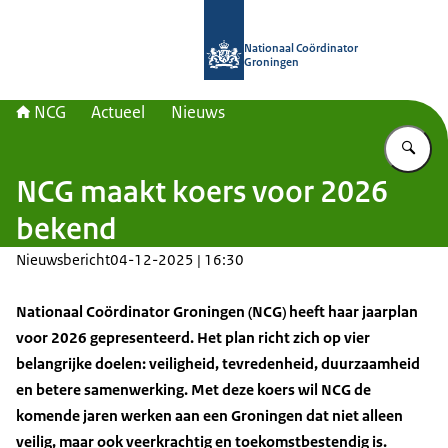
Naar de homepage van Nationaal Co
Nationaal Coördinator
Groningen
NCG
Actueel
Nieuws
Vu
NCG maakt koers voor 2026
bekend
Nieuwsbericht
04-12-2025 | 16:30
Nationaal Coördinator Groningen (NCG) heeft haar jaarplan
voor 2026 gepresenteerd. Het plan richt zich op vier
belangrijke doelen: veiligheid, tevredenheid, duurzaamheid
en betere samenwerking. Met deze koers wil NCG de
komende jaren werken aan een Groningen dat niet alleen
veilig, maar ook veerkrachtig en toekomstbestendig is.