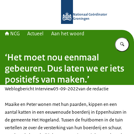
Naar de homepage van Nationaal Co
Nationaal Coördinator
Groningen
NCG
Actueel
Aan het woord
Vu
‘Het moet nou eenmaal
gebeuren. Dus laten we er iets
positiefs van maken.’
Weblogbericht Interview
05-09-2022
van de redactie
Maaike en Peter wonen met hun paarden, kippen en een
aantal katten in een eeuwenoude boerderij in Eppenhuizen in
de gemeente Het Hogeland. Tussen de fruitbomen in de tuin
vertellen ze over de versterking van hun boerderij en schuur.