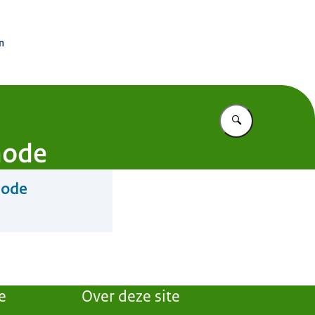
rdinator Groningen
n
Vul in wat u z
hode
hode
e
Over deze site