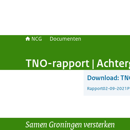
NCG
Documenten
TNO-rapport | Achter
Download:
TNO
Rapport
02-09-2021
P
Samen Groningen versterken