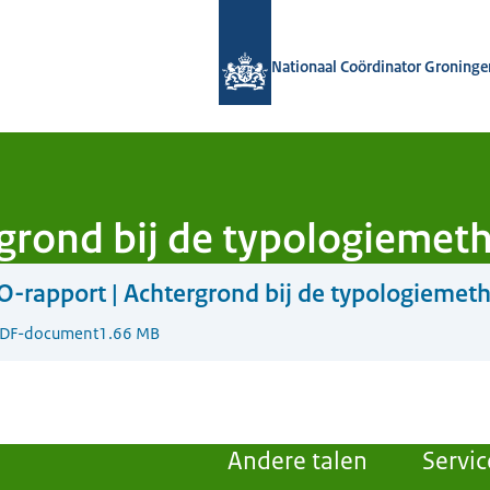
Naar de homepage van Nationaal Coö
Nationaal Coördinator Groninge
grond bij de typologiemet
-rapport | Achtergrond bij de typologiemet
DF-document
1.66 MB
Andere talen
Servic