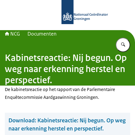
Naar de homepage van Nationaal Co
Nationaal Coördinator
Groningen
NCG
Documenten
Vu
Kabinetsreactie: Nij begun. Op
weg naar erkenning herstel en
perspectief.
De kabinetsreactie op het rapport van de Parlementaire
Enquêtecommissie Aardgaswinning Groningen.
Download:
Kabinetsreactie: Nij begun. Op weg
naar erkenning herstel en perspectief.