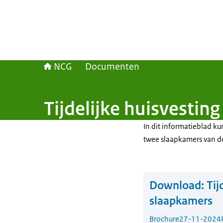
NCG
Documenten
Tijdelijke huisvestin
In dit informatieblad ku
twee slaapkamers van de 
Download:
Tij
slaapkamers
Brochure
27-11-2024