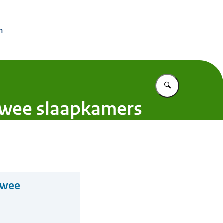
rdinator Groningen
n
Vul in wat u z
 twee slaapkamers
 twee