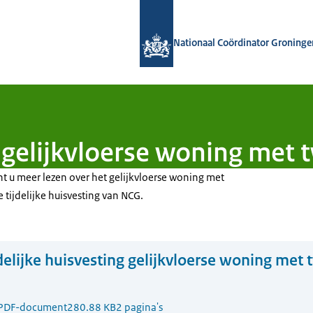
Naar de homepage van Nationaal Coö
Nationaal Coördinator Groninge
g gelijkvloerse woning met
nt u meer lezen over het gelijkvloerse woning met
tijdelijke huisvesting van NCG.
delijke huisvesting gelijkvloerse woning met
PDF-document
280.88 KB
2 pagina's