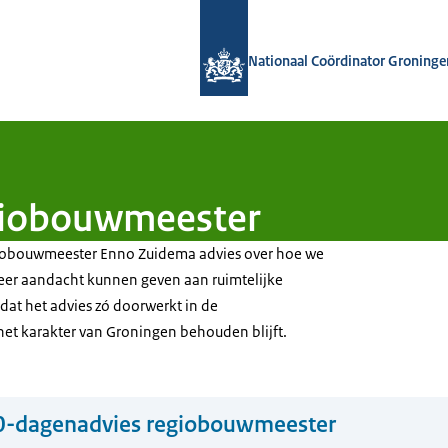
Naar de homepage van Nationaal Coö
Nationaal Coördinator Groninge
giobouwmeester
iobouwmeester Enno Zuidema advies over hoe we
meer aandacht kunnen geven aan ruimtelijke
is dat het advies zó doorwerkt in de
het karakter van Groningen behouden blijft.
0-dagenadvies regiobouwmeester