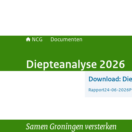
NCG
Documenten
Diepteanalyse 2026
Download:
Di
Rapport
24-06-2026
P
Samen Groningen versterken