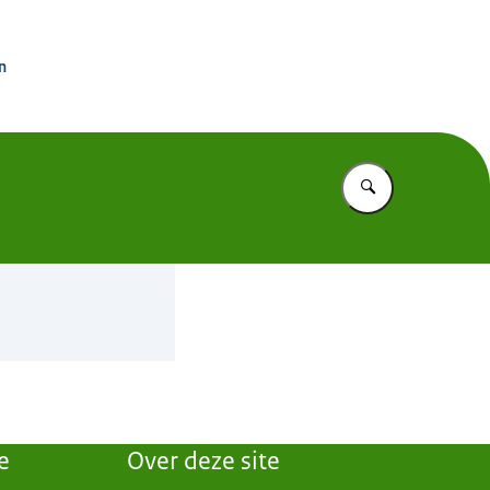
rdinator Groningen
n
Vul in wat u z
e
Over deze site