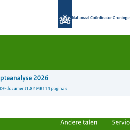
Naar de homepage van Nationaal Coö
Nationaal Coördinator Groninge
epteanalyse 2026
DF-document
1.82 MB
114 pagina's
Andere talen
Servic