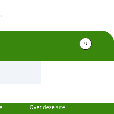
rdinator Groningen
n
Vul in wat u z
e
Over deze site