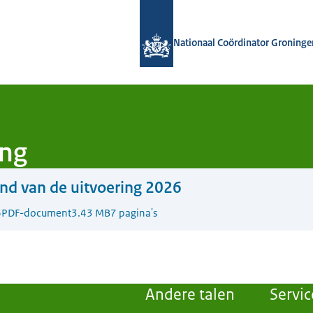
Naar de homepage van Nationaal Coö
Nationaal Coördinator Groninge
ing
nd van de uitvoering 2026
6
PDF-document
3.43 MB
7 pagina's
Andere talen
Servic