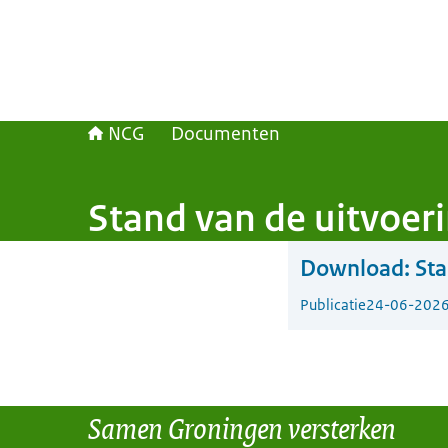
NCG
Documenten
Stand van de uitvoer
Download:
Sta
Publicatie
24-06-202
Samen Groningen versterken