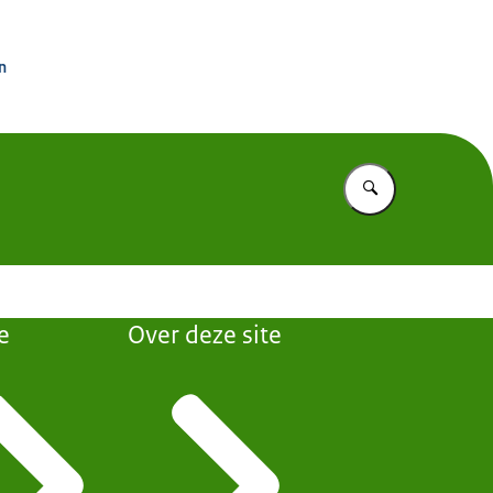
rdinator Groningen
n
Vul in wat u z
e
Over deze site