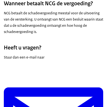
Wanneer betaalt NCG de vergoeding?
Geldt dit niet voor u? Dan regelt uw
woningcorporatie de uitbetaling van de vergoeding.
NCG betaalt de schadevergoeding meestal voor de uitvoering
van de versterking. U ontvangt van NCG een besluit waarin staat
De meeste huurders ontvangen de vergoeding in de
dat u de schadevergoeding ontvangt en hoe hoog de
tweede helft van 2026. Een klein deel van de huurders
schadevergoeding is.
ontvangt de vergoeding later. Het doel is dat alle
huurders van woningcorporaties de vergoeding vóór
halverwege 2027 ontvangen.
Heeft u vragen?
Huurders van woningen van een particuliere
Stuur dan een e-mail naar
verhuurder
Huurt u uw woning van een particuliere verhuurder?
Dan kunt u de vergoeding vanaf juli 2027 aanvragen via
onze website.
Voor wie is deze vergoeding niet?
De vergoeding is niet voor: