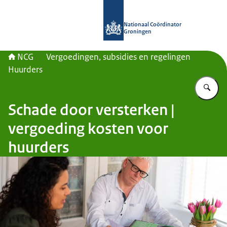
Naar de homepage van Nationaal Co
Nationaal Coördinator
Groningen
NCG
Vergoedingen, subsidies en regelingen
Huurders
Vu
Schade door versterken |
vergoeding kosten voor
huurders