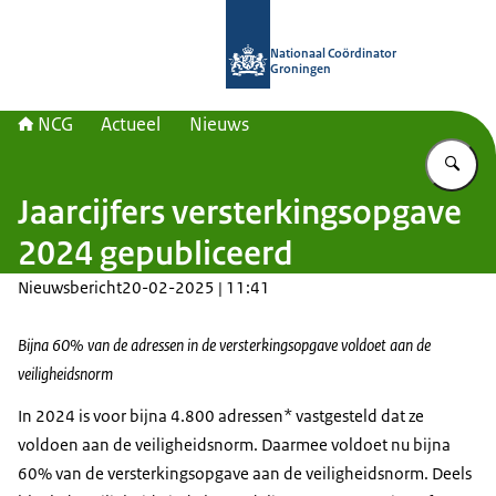
Naar de homepage van Nationaal Co
Nationaal Coördinator
Groningen
NCG
Actueel
Nieuws
Vu
Jaarcijfers versterkingsopgave
2024 gepubliceerd
Nieuwsbericht
20-02-2025 | 11:41
Bijna 60% van de adressen in de versterkingsopgave voldoet aan de
veiligheidsnorm
In 2024 is voor bijna 4.800 adressen* vastgesteld dat ze
voldoen aan de veiligheidsnorm. Daarmee voldoet nu bijna
60% van de versterkingsopgave aan de veiligheidsnorm. Deels