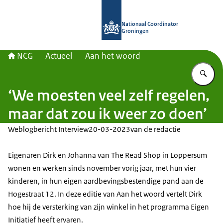
Naar de homepage van Nationaal Co
Nationaal Coördinator
Groningen
NCG
Actueel
Aan het woord
Vu
‘We moesten veel zelf regelen,
maar dat zou ik weer zo doen’
Weblogbericht Interview
20-03-2023
van de redactie
Eigenaren Dirk en Johanna van The Read Shop in Loppersum
wonen en werken sinds november vorig jaar, met hun vier
kinderen, in hun eigen aardbevingsbestendige pand aan de
Hogestraat 12. In deze editie van Aan het woord vertelt Dirk
hoe hij de versterking van zijn winkel in het programma Eigen
Initiatief heeft ervaren.