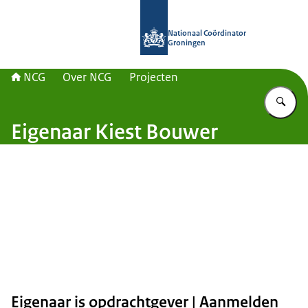
Naar de homepage van Nationaal Co
Nationaal Coördinator
Groningen
NCG
Over NCG
Projecten
Vu
Eigenaar Kiest Bouwer
Eigenaar is opdrachtgever | Aanmelden