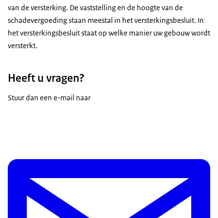
Dan ontvangt u de vergoeding in de eerste helft van
van de versterking. De vaststelling en de hoogte van de
schade mogelijk zelf vaststellen zonder een expert te
2026. U krijgt hierover bericht van NCG.
schadevergoeding staan meestal in het versterkingsbesluit. In
hoeven inschakelen.
het versterkingsbesluit staat op welke manier uw gebouw wordt
Voor wie is deze vergoeding niet?
Welke documenten moet ik aanleveren?
versterkt.
De vergoeding is niet voor:
We bespreken met u welke documenten nodig zijn om
de schade te bepalen. Moet u voor het aanleveren van
eigenaren van een mkb-pand*
Heeft u vragen?
de documenten uw boekhouder of accountant
bewoners van zorginstellingen
Stuur dan een e-mail naar
inschakelen? Dan kunt u de kosten daarvoor via uw
scholen
contactpersoon terugvragen bij de NCG. Als u aan het
*Bewoners van mkb-panden met een woonbestemming hebben wel recht op de
begin van uw melding alle gevraagde documenten
eenmalige vergoeding van maatregel 16.
aanlevert, dan kunnen we de hoogte van uw schade
Batch 1588 en Zandplatenbuurt-Zuid
sneller bepalen.
Valt u onder batch 1588 of Zandplatenbuurt-Zuid? Ook
dan heeft u mogelijk recht op de vergoeding van
maatregel 16. Voor deze groep verloopt de vergoeding
via de gemeente.