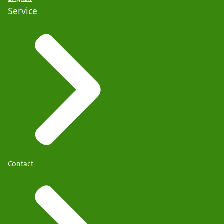
Service
website van de Belastingdienst voor meer informatie
over dit onderwerp
.
Wanneer woningeigenaren schulden hebben, kan de
vergoeding gevolgen hebben voor
schuldsaneringstrajecten. Het advies aan hen is contact
te zoeken met hun schuldhulpverlener.
Contact