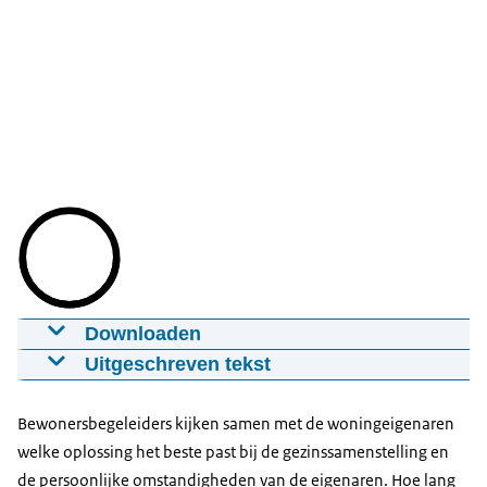
Downloaden
U regelt zelf een tijdelijke woning
Uitgeschreven tekst
17-04-2025
00:01:23
mp4
21,0 MB
We zien een animatiefilm met beelden die
ondersteunen wat de voiceover uitspreekt. De
Bewonersbegeleiders kijken samen met de woningeigenaren
Download
rijkshuisstijlkleuren van Nationaal Coördinator
welke oplossing het beste past bij de gezinssamenstelling en
Groningen worden gebruikt. *Rustige
de persoonlijke omstandigheden van de eigenaren. Hoe lang